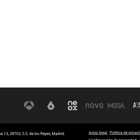
Aviso legal
Política de privac
 13, 28703, S.S. de los Reyes, Madrid.