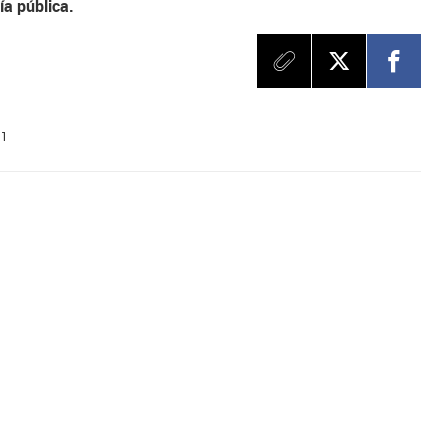
ía pública.
11