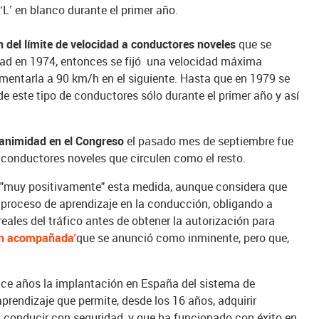
a ‘L’ en blanco durante el primer año.
n del límite de velocidad a conductores noveles
que se
dad en 1974, entonces se fijó una velocidad máxima
mentarla a 90 km/h en el siguiente. Hasta que en 1979 se
de este tipo de conductores sólo durante el primer año y así
nanimidad en el Congreso
el pasado mes de septiembre fue
s conductores noveles que circulen como el resto.
 "muy positivamente" esta medida, aunque considera que
 proceso de aprendizaje en la conducción, obligando a
reales del tráfico antes de obtener la autorización para
ón acompañada'
que se anunció como inminente, pero que,
hace años la implantación en España del sistema de
endizaje que permite, desde los 16 años, adquirir
 conducir con seguridad, y que ha funcionado con éxito en