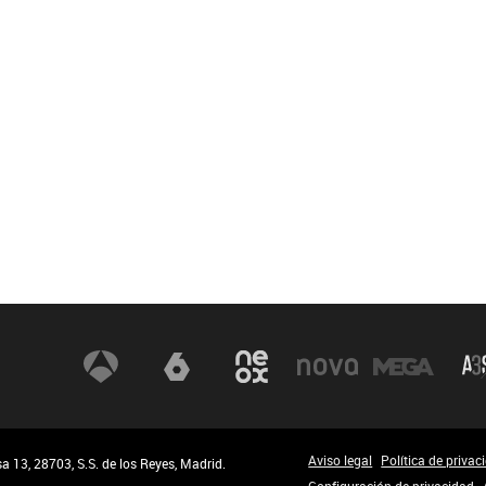
Aviso legal
Política de privac
 13, 28703, S.S. de los Reyes, Madrid.