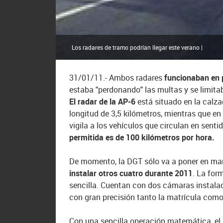
Los radares de tramo podrían llegar este verano |
31/01/11.- Ambos radares
funcionaban en 
estaba "perdonando" las multas y se limitab
El radar de la AP-6
está situado en la calza
longitud de 3,5 kilómetros, mientras que en 
vigila a los vehículos que circulan en sent
permitida es de 100 kilómetros por hora.
De momento, la DGT sólo va a poner en mar
instalar otros cuatro durante 2011
. La for
sencilla. Cuentan con dos cámaras instalada
con gran precisión tanto la matrícula como
Con una sencilla operación matemática, el 