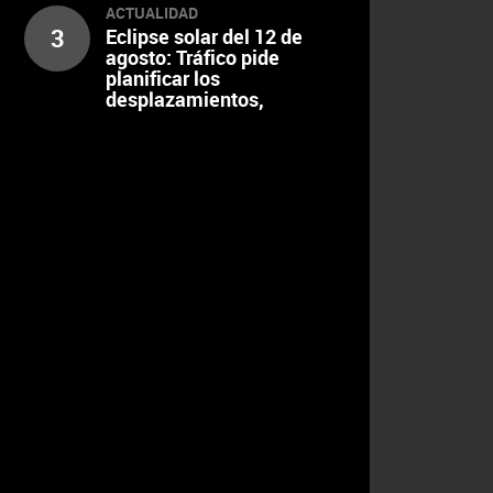
ACTUALIDAD
3
Eclipse solar del 12 de
agosto: Tráfico pide
planificar los
desplazamientos,
escalonar el regreso y
extremar la precaución al
volante