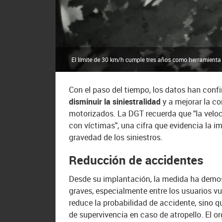
El límite de 30 km/h cumple tres años como herramienta c
Con el paso del tiempo, los datos han con
disminuir la siniestralidad
y a mejorar la co
motorizados. La DGT recuerda que "la veloc
con víctimas", una cifra que evidencia la i
gravedad de los siniestros.
Reducción de accidentes
Desde su implantación, la medida ha demost
graves, especialmente entre los usuarios vu
reduce la probabilidad de accidente, sino 
de supervivencia en caso de atropello. El 