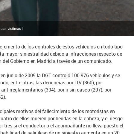
cir víctimas |
remento de los controles de estos vehículos en todo tipo
ta mayor siniestralidad debido a infracciones respecto de
ón del Gobierno en Madrid a través de un comunicado.
n junio de 2009 la DGT controló 100.976 vehículos y se
o, entre otras, las denuncias por ITV (360), por
tirreglamentarios (304), por ir sin casco (297), por
2).
ncipales motivos del fallecimiento de los motoristas en
uatro de ellos mueren por heridas en la cabeza, y el riesgo
por tres si el conductor o el acompañante no lleva puesto el
babilidad de salir ileso de un siniestro aumenta en un 20