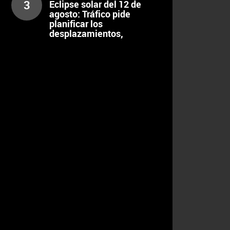
3
Eclipse solar del 12 de
agosto: Tráfico pide
planificar los
desplazamientos,
escalonar el regreso y
extremar la precaución al
volante