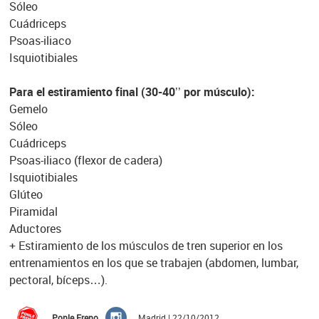
Sóleo
Cuádriceps
Psoas-iliaco
Isquiotibiales
Para el estiramiento final (30-40’’ por músculo):
Gemelo
Sóleo
Cuádriceps
Psoas-iliaco (flexor de cadera)
Isquiotibiales
Glúteo
Piramidal
Aductores
+ Estiramiento de los músculos de tren superior en los
entrenamientos en los que se trabajen (abdomen, lumbar,
pectoral, bíceps…).
Ponle Freno
Madrid | 22/10/2012