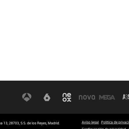
Aviso legal
Política de privac
 13, 28703, S.S. de los Reyes, Madrid.