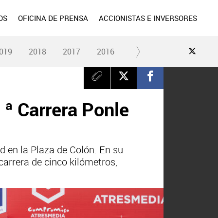
OS
OFICINA DE PRENSA
ACCIONISTAS E INVERSORES
019
2018
2017
2016
2015
2014
2013
 ª Carrera Ponle
 en la Plaza de Colón. En su
arrera de cinco kilómetros,