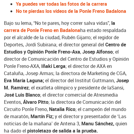
Ya puedes ver todas las fotos de la carrera
No te pierdas los vídeos de la Ponle Freno Badalona
Bajo su lema, “No te pares, hoy correr salva vidas”,
la
carrera de Ponle Freno en Badalona
ha estado respaldada
por el alcalde de la ciudad, Rubén Gijarro; el regidor de
Deportes, Jordi Subirana; el director general del
Centro de
Estudios y Opinión Ponle Freno-Axa
,
Josep Alfonso
; el
director de Comunicación del Centro de Estudios y Opinión
Ponle Freno-AXA,
Iñaki Lerga
; el director de AXA en
Cataluña, Josep Armas; la directora de Marketing de CGA,
Eva María Laguna;
el director del Institut Guttmann,
Josep
M. Ramírez
; el exatleta olímpico y presidente de laSansi,
José Luis Blanco
; el director comercial de Atresmedia
Eventos,
Álvaro Pitto
; la directora de Comunicación del
Circuito Ponle Freno,
Natalia Rico
; el campeón del mundo
de maratón,
Martín Fiz;
y el director y presentador de ‘Las
noticias de la mañana’ de Antena 3,
Manu Sánchez,
quien
ha dado el
pistoletazo de salida a la prueba.