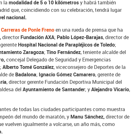
n la
modalidad de 5 o 10 kilómetros
y habrá también
adrid que, coincidiendo con su celebración, tendrá lugar
vel nacional.
e Carreras de Ponle Freno
en una rueda de prensa que ha
,
director
Fundación AXA
;
Pablo López-Barajas
, director de
, gerente
Hospital Nacional de Parapléjicos de Toledo
;
ntamiento Zaragoza
;
Tino Fernández
, teniente alcalde del
ro,
concejal Delegado de Seguridad y Emergencias
a
;
Alberto Tomé González
, viceconsejero de Deportes de la
calde de
Badalona
;
Ignacio Gómez
Camarero
, gerente de
ría
, director gerente Fundación Deportiva Municipal del
caldesa del
Ayuntamiento de Santander
; y
Alejandro Vicario
,
antes de todas las ciudades participantes como muestra
mpeón del mundo de maratón, y
Manu Sánchez,
director de
que vuelven igualmente a volcarse, un año más, como
o.