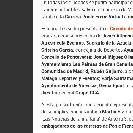
En todas las ciudades se podrá participar e
carreras infantiles, salvo en la prueba de M
también la
Carrera Ponle Freno Virtual a ni
Este martes se ha presentado el
Circuito d
contado con la presencia de
Josep Alfonso
Atresmedia Eventos
;
Sagrario de la Azuela
Cristina García,
concejala de Deportes
Ayu
Concello de Pontevedra
;
Josué Íñiguez Olle
Ayuntamiento Las Palmas de Gran Canari
Comunidad de Madrid
;
Rubén Guijarro
, al
Málaga Deportes y Eventos;
Borja Santama
Ayuntamiento de Valencia
;
Gema Igual
, al
director general
Grupo CGA
.
A esta presentación han acudido represent
de su implicación y también
Martín Fiz
, ca
‘Las Noticias de la mañana’ de Antena 3, 
embajadores de las carreras de Ponle Fren