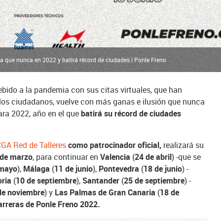
za que nunca en 2022 y batirá récord de ciudades | Ponle Freno
ebido a la pandemia con sus citas virtuales, que han
 los ciudadanos, vuelve con más ganas e ilusión que nunca
ara 2022, año en el que
batirá su récord de ciudades
GA Red de Talleres
como patrocinador oficial,
realizará su
 de marzo
, para continuar en
Valencia
(
24 de abril
) -que se
 mayo
),
Málaga
(
11 de junio
),
Pontevedra
(
18 de junio
) -
oria
(
10 de septiembre
),
Santander
(
25 de septiembre
) -
de noviembre
) y
Las Palmas de Gran Canaria
(
18 de
arreras de Ponle Freno 2022.