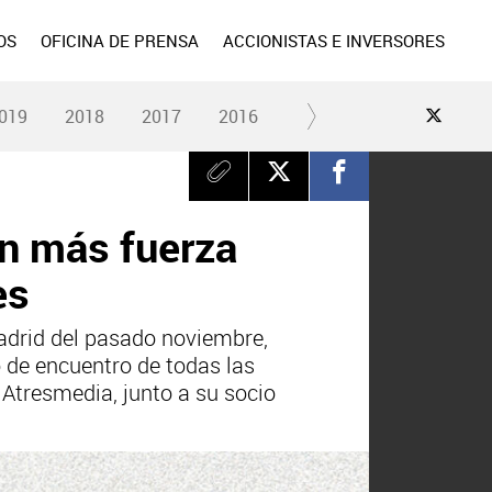
OS
OFICINA DE PRENSA
ACCIONISTAS E INVERSORES
019
2018
2017
2016
2015
2014
2013
on más fuerza
es
Madrid del pasado noviembre,
o de encuentro de todas las
Atresmedia, junto a su socio