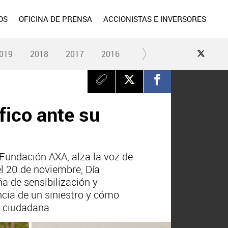
OS
OFICINA DE PRENSA
ACCIONISTAS E INVERSORES
019
2018
2017
2016
2015
2014
2013
fico ante su
Fundación AXA, alza la voz de
el 20 de noviembre, Día
a de sensibilización y
cia de un siniestro y cómo
a ciudadana.