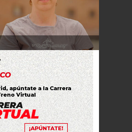
E
ICO
id, apúntate a la Carrera
reno Virtual
¡APÚNTATE!