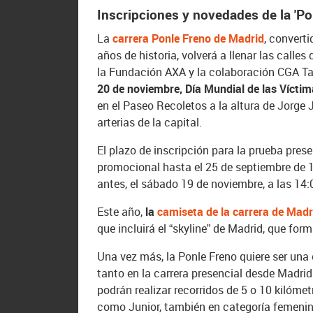
Inscripciones y novedades de la 'Po
La
carrera Ponle Freno de Madrid
, converti
años de historia, volverá a llenar las call
la Fundación AXA y la colaboración CGA Tal
20 de noviembre, Día Mundial de las Víctim
en el Paseo Recoletos a la altura de Jorge
arterias de la capital.
El plazo de inscripción para la prueba pres
promocional hasta el 25 de septiembre de 10
antes, el sábado 19 de noviembre, a las 14:
Este año,
la
camiseta de la carrera de Madr
que incluirá el “skyline” de Madrid, que form
Una vez más, la Ponle Freno quiere ser una c
tanto en la carrera presencial desde Madrid
podrán realizar recorridos de 5 o 10 kilómetr
como Junior, también en categoría femenina