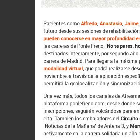
Pacientes como
Alfredo
,
Anastasio
,
Jaime
futuro desde sus sesiones de rehabilitación
pueden conocerse en mayor profundidad e
las carreras de Ponle Freno,
‘No te pares, h
destinados íntegramente, por segundo año 
carrera de Madrid. Para llegar a la máxima 
modalidad virtual
,
que podrá realizarse des
noviembre, a través de la aplicación especí
permitirá la geolocalización y sincronizaci
Una vez más, todos los canales de Atresmedi
plataforma ponlefreno.com, desde donde se
inscripciones, seguirán volcándose para a
cita. También los embajadores del
Circuito
‘Noticias de la Mañana’ de Antena 3, y
Mart
activamente en la carrera solidaria un año