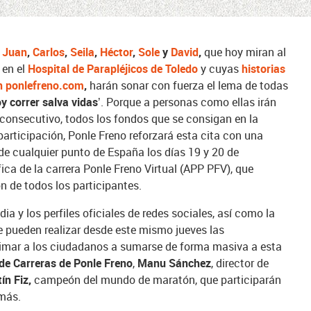
,
Juan
,
Carlos
,
Seila
,
Héctor
,
Sole
y
David
,
que hoy miran al
 en el
Hospital de Parapléjicos de Toledo
y cuyas
historias
n ponlefreno.com
,
harán sonar con fuerza el lema de todas
oy correr salva vidas’
. Porque a personas como ellas irán
consecutivo, todos los fondos que se consigan en la
participación, Ponle Freno reforzará esta cita con una
de cualquier punto de España los días 19 y 20 de
fica de la carrera Ponle Freno Virtual (APP PFV), que
ón de todos los participantes.
a y los perfiles oficiales de redes sociales, así como la
 pueden realizar desde este mismo jueves las
nimar a los ciudadanos a sumarse de forma masiva a esta
 de Carreras de Ponle Freno
,
Manu Sánchez
, director de
ín Fiz,
campeón del mundo de maratón, que participarán
 más.