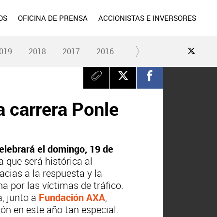
OS
OFICINA DE PRENSA
ACCIONISTAS E INVERSORES
019
2018
2017
2016
2015
2014
2013
a carrera Ponle
elebrará el domingo, 19 de
 que será histórica al
acias a la respuesta y la
a por las víctimas de tráfico.
a, junto a
Fundación AXA
,
ón en este año tan especial.