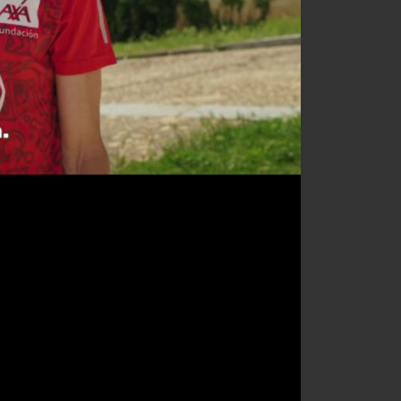
LOS MAS VISTOS
MADRID
1
Pablo Onieva: "Quiero
recuperar mi vida y volver
a disfrutar, aunque sea de
otra manera"