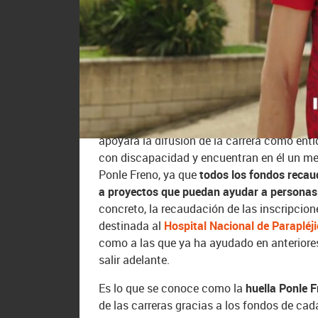
La Ponle Freno de Madrid cumple 15 años y 
novedades de la cita de este aniversario e
la Puerta del Sol
, emblemático punto de nue
desde el que se empiezan a contar la distan
Ponle Freno, por ser el punto de partida des
llegar desde aquel primer día: dejar el cont
Este año también sumamos en Ponle Freno
apoyará la difusión de la carrera como ent
con discapacidad y encuentran en él un med
Ponle Freno, ya que
todos los fondos recau
a proyectos que puedan ayudar a personas 
concreto, la recaudación de las inscripcio
destinada al
Hospital Nacional de Parapléj
como a las que ya ha ayudado en anterior
salir adelante.
Es lo que se conoce como la
huella Ponle F
de las carreras gracias a los fondos de cad