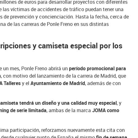
illones de euros para desarrollar proyectos con diferentes
 las víctimas de accidentes de tráfico puedan tener una
as de prevención y concienciación. Hasta la fecha, cerca de
na de las carreras de Ponle Freno en sus distintas
ripciones y camiseta especial por los
nte un mes, Ponle Freno abrirá un
período promocional para
s
, con motivo del lanzamiento de la carrera de Madrid, que
A Talleres
y el
Ayuntamiento de Madrid
, además de con
camiseta tendrá un diseño y una calidad muy especial
, y
ning de serie limitada
, ambas de la marca
JOMA como
áxima participación, reforzamos nuevamente esta cita con
e desde cualquier punto de España el mismo
fin de semana