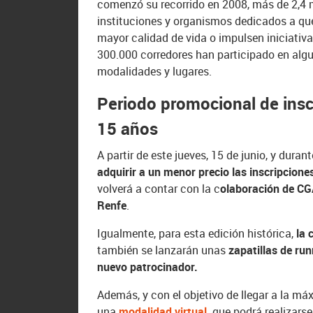
comenzó su recorrido en 2008, más de 2,4 m
instituciones y organismos dedicados a que
mayor calidad de vida o impulsen iniciativ
300.000 corredores han participado en algu
modalidades y lugares.
Periodo promocional de insc
15 años
A partir de este jueves, 15 de junio, y dura
adquirir a un menor precio las inscripcione
volverá a contar con la c
olaboración de CG
Renfe
.
Igualmente, para esta edición histórica,
la 
también se lanzarán unas
zapatillas de run
nuevo patrocinador.
Además, y con el objetivo de llegar a la m
una
modalidad virtual
,
que podrá realizars