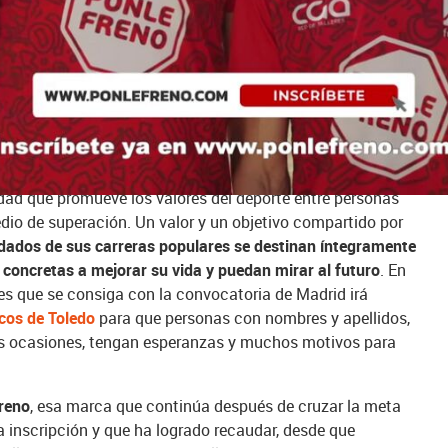
se hará notar en las calles. De hecho, una de las grandes
s que
el recorrido de la carrera de 10 kilómetros pasará por
stras carreteras, por ser el
Kilómetro 0
-punto de origen
cia de las carreteras radiales de España- y también de
de el que nació en 2008 y también el final al que aspira
ador de víctimas a 0.
 la
colaboración del
Comité Paralímpico Español
, que
idad que promueve los valores del deporte entre personas
io de superación. Un valor y un objetivo compartido por
dados de sus carreras populares se destinan íntegramente
concretas a mejorar su vida y puedan mirar al futuro
. En
nes que se consiga con la convocatoria de Madrid irá
icos de Toledo
para que personas con nombres y apellidos,
es ocasiones, tengan esperanzas y muchos motivos para
reno
, esa marca que continúa después de cruzar la meta
a inscripción y que ha logrado recaudar, desde que