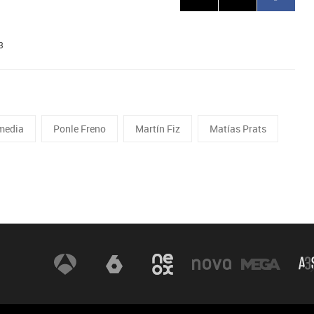
3
media
Ponle Freno
Martín Fiz
Matías Prats