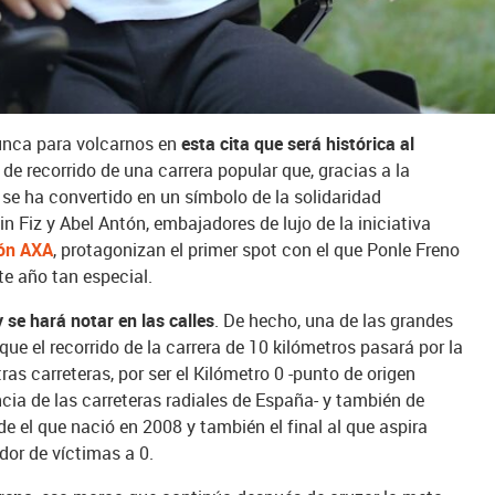
 es lo primero que pensó Lara cuando despertó, abrumada por
 2023
unca para volcarnos en
esta cita que será histórica al
de recorrido de una carrera popular que, gracias a la
 se ha convertido en un símbolo de la solidaridad
n Fiz y Abel Antón, embajadores de lujo de la iniciativa
ón AXA
, protagonizan el primer spot con el que Ponle Freno
te año tan especial.
se hará notar en las calles
. De hecho, una de las grandes
que el recorrido de la carrera de 10 kilómetros pasará por la
as carreteras, por ser el Kilómetro 0 -punto de origen
cia de las carreteras radiales de España- y también de
de el que nació en 2008 y también el final al que aspira
ador de víctimas a 0.