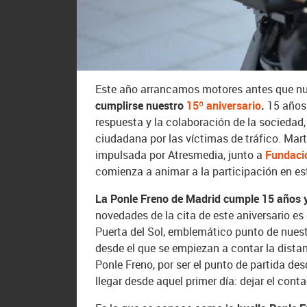
“Si esto va a ser mi vida, no quiero vivir”
el dolor que iba a causar a su familia.
Carrera Ponle Freno Madrid
Este año arrancamos motores antes que n
cumplirse nuestro
15º aniversario
.
15 años 
respuesta y la colaboración de la sociedad,
ciudadana por las víctimas de tráfico. Marti
impulsada por Atresmedia, junto a
Fundaci
comienza a animar a la participación en es
La Ponle Freno de Madrid cumple 15 años y 
novedades de la cita de este aniversario es 
Puerta del Sol, emblemático punto de nuestr
desde el que se empiezan a contar la distan
Ponle Freno, por ser el punto de partida des
llegar desde aquel primer día: dejar el cont