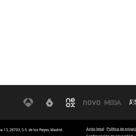
Aviso legal
Política de privac
 13, 28703, S.S. de los Reyes, Madrid.