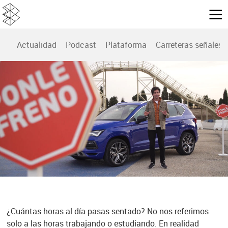
Actualidad
Podcast
Plataforma
Carreteras señales
SECCIÓN EN CENTÍMETROS CÚBICOS
Esta es la mejor postura para conducir
Esta semana en nuestra sección 'Conduce Seguro
con Ponle Freno' del programa Centímetros Cúbicos,
te traemos unas recomendaciones para evitar malas
posturas cuando nos ponemos al volante.
¿Cuántas horas al día pasas sentado? No nos referimos
solo a las horas trabajando o estudiando. En realidad