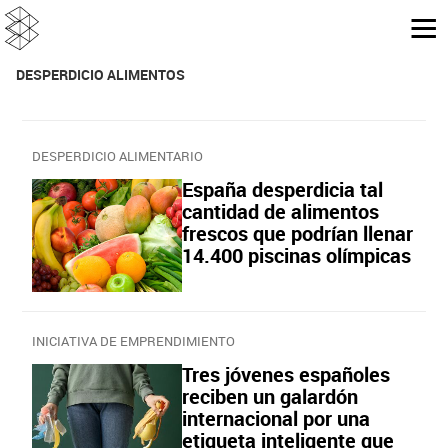
DESPERDICIO ALIMENTOS
DESPERDICIO ALIMENTARIO
España desperdicia tal
cantidad de alimentos
frescos que podrían llenar
14.400 piscinas olímpicas
INICIATIVA DE EMPRENDIMIENTO
Tres jóvenes españoles
reciben un galardón
internacional por una
etiqueta inteligente que