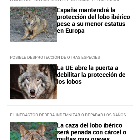
España mantendrá la
protección del lobo ibérico
pese a su menor estatus
en Europa
POSIBLE DESPROTECCIÓN DE OTRAS ESPECIES
La UE abre la puerta a
debilitar la protección de
los lobos
EL INFRACTOR DEBERÁ INDEMNIZAR O REPARAR LOS DAÑOS
La caza del lobo ibérico
será penada con cárcel o
multas muy graves