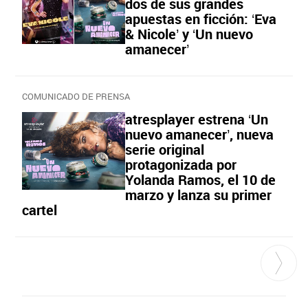
dos de sus grandes
apuestas en ficción: ‘Eva
& Nicole’ y ‘Un nuevo
amanecer’
COMUNICADO DE PRENSA
atresplayer estrena ‘Un
nuevo amanecer’, nueva
serie original
protagonizada por
Yolanda Ramos, el 10 de
marzo y lanza su primer
cartel