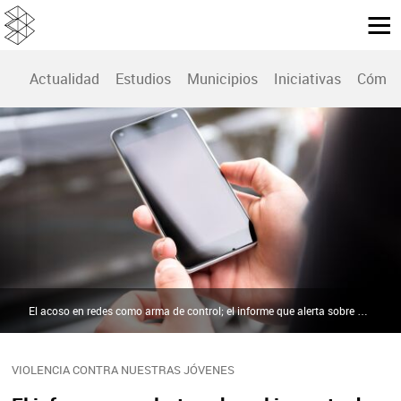
Actualidad
Estudios
Municipios
Iniciativas
Cómo 
El acoso en redes como arma de control; el informe que alerta sobre el impacto de la violencia digital en ocho de cada diez mujeres menores de edad | Pixabay
VIOLENCIA CONTRA NUESTRAS JÓVENES