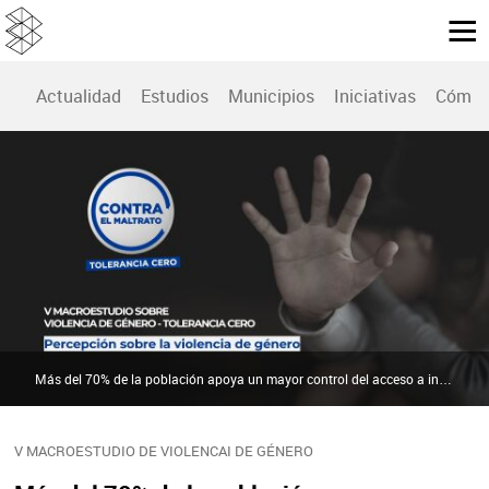
Actualidad
Estudios
Municipios
Iniciativas
Cómo 
Más del 70% de la población apoya un mayor control del acceso a internet y las redes de los menores | Tolerancia Cero
V MACROESTUDIO DE VIOLENCAI DE GÉNERO