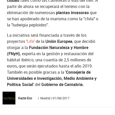
ciudad
tales como las carreteras o vías del tren. A
partir de ahora se recuperará el terreno con la
eliminación de numerosas
plantas invasoras
que
se han apoderado de la marisma como la "chila" o
la "ludwigia peploides".
La iniciativa será financiada a través de los
proyectos '
Life
' de la
Unión Europea
, que decidió
otorgar a la
Fundación Naturaleza y Hombre
(FNyH)
, experta en la gestión y restauración del
hábitat ibérico, una cuantía de 2,5 millones de
euros, que serán ejecutados hasta el año 2019.
También es posible gracias a la
'Consejería de
Universidades e Investigación, Medio Ambiente y
Política Social'
del
Gobierno de Cantabria.
Hazte Eco
| Madrid | 01/08/2017