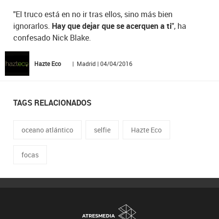
"El truco está en no ir tras ellos, sino más bien
ignorarlos.
Hay que dejar que se acerquen a ti
", ha
confesado Nick Blake.
Hazte Eco
| Madrid | 04/04/2016
TAGS RELACIONADOS
oceano atlántico
selfie
Hazte Eco
focas