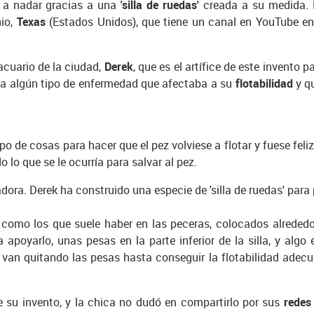
r a nadar gracias a una
'silla de ruedas'
creada a su medida. L
nio,
Texas
(Estados Unidos), que tiene un canal en YouTube en
acuario de la ciudad,
Derek
, que es el artífice de este invento 
nía algún tipo de enfermedad que afectaba a su
flotabilidad
y qu
o de cosas para hacer que el pez volviese a flotar y fuese fel
 lo que se le ocurría para salvar al pez.
adora. Derek ha construido una especie de 'silla de ruedas' para
, como los que suele haber en las peceras, colocados alrededo
 apoyarlo, unas pesas en la parte inferior de la silla, y alg
e van quitando las pesas hasta conseguir la flotabilidad adec
le su invento, y la chica no dudó en compartirlo por sus
redes