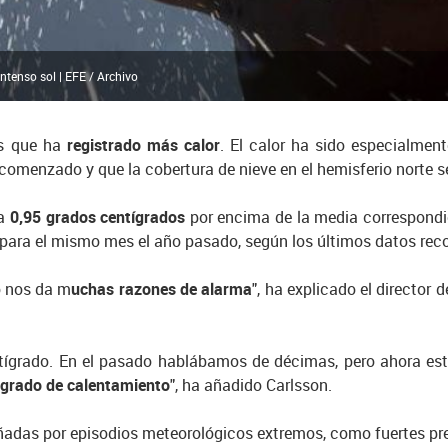
ntenso sol | EFE / Archivo
es que ha
registrado más calor
. El calor ha sido especialme
comenzado y que la cobertura de nieve en el hemisferio norte
a
0,95 grados centígrados
por encima de la media correspondie
 para el mismo mes el año pasado, según los últimos datos rec
o nos da m
uchas razones de alarma
", ha explicado el director
ntígrado. En el pasado hablábamos de décimas, pero ahora e
n
grado de calentamiento
", ha añadido Carlsson.
das por episodios meteorológicos extremos, como fuertes prec