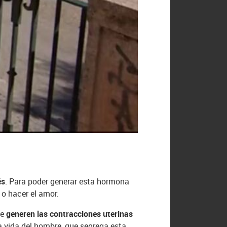
és
. Para poder generar esta hormona
l o hacer el amor.
se
generen las contracciones uterinas
a vida del hombre, que segrega esta