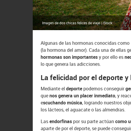
Imagen de dos chicas felices de viaje | iStock
Algunas de las hormonas conocidas como ho
(la hormona del amor). Cada una de ellas g
hormonas son importantes
y por ello es
ne
lo que genera las adicciones.
La felicidad por el deporte y
Mediante el
deporte
podemos conseguir
ge
que
nos genera un placer inmediato
, y rea
e
scuchando música
, logrando nuestros obj
los lácteos, el aguacate o las almendras.
Las
endorfinas
por su parte actúan
como u
aparte de por el deporte, se puede consegu