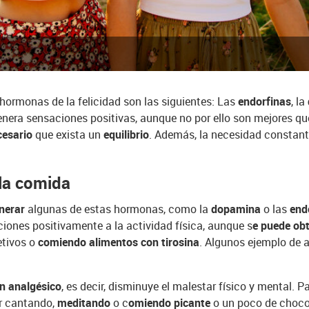
rmonas de la felicidad son las siguientes: Las
endorfinas
, la
enera sensaciones positivas, aunque no por ello son mejores q
cesario
que exista un
equilibrio
. Además, la necesidad constant
 la comida
nerar
algunas de estas hormonas, como la
dopamina
o las
end
cciones positivamente a la actividad física, aunque s
e puede ob
etivos o
comiendo alimentos con tirosina
. Algunos ejemplo de a
n analgésico
, es decir, disminuye el malestar físico y mental.
ir cantando,
meditando
o c
omiendo picante
o un poco de choco