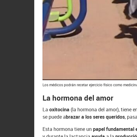
Los médicos podrán recetar ejercicio físico como medicina
La hormona del amor
La
oxitocina
(la hormona del amor), tiene en
se puede a
brazar a los seres queridos
, pas
Esta hormona tiene un
papel fundamental
y durante la lactancia
ayuda
a la
producció