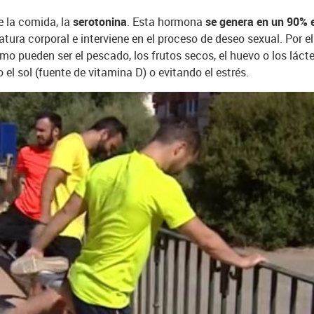
e la comida, la
serotonina
. Esta hormona
se genera en un 90% 
atura corporal e interviene en el proceso de deseo sexual. Por e
omo pueden ser el pescado, los frutos secos, el huevo o los lá
el sol (fuente de vitamina D) o evitando el estrés.