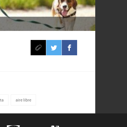
eta
aire libre