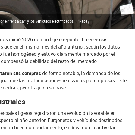
el "rent a car" y los vehículos electrificados | Pixabay
nos inició 2026 con un ligero repunte. En enero
se
ás que en el mismo mes del año anterior, según los datos
 no fue homogéneo y estuvo claramente marcado por el
ue compensó la debilidad del resto del mercado.
entaron sus compras
de forma notable, la demanda de los
l igual que las matriculaciones realizadas por empresas. Este
en cifras, pero frágil en su base.
striales
erciales ligeros registraron una evolución favorable en
specto al año anterior. Furgonetas y vehículos destinados
aron un buen comportamiento, en línea con la actividad