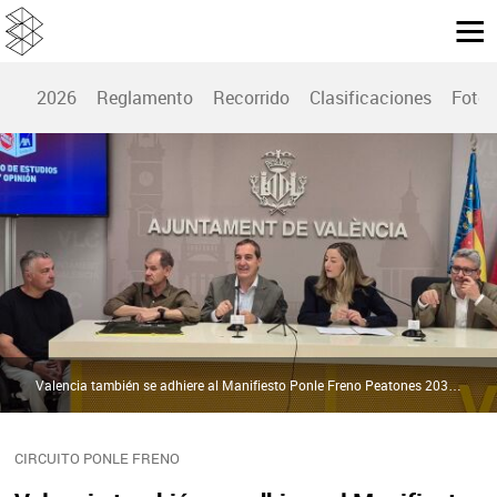
2026
Reglamento
Recorrido
Clasificaciones
Fotos
Valencia también se adhiere al Manifiesto Ponle Freno Peatones 2030 | Ponle Freno
CIRCUITO PONLE FRENO