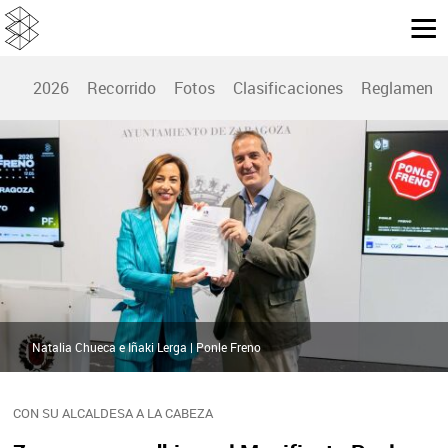
2026
Recorrido
Fotos
Clasificaciones
Reglamento
Natalia Chueca e Iñaki Lerga | Ponle Freno
CON SU ALCALDESA A LA CABEZA