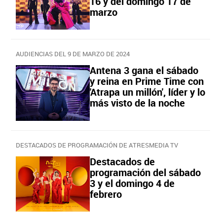
16 y del domingo 17 de
marzo
AUDIENCIAS DEL 9 DE MARZO DE 2024
Antena 3 gana el sábado
y reina en Prime Time con
'Atrapa un millón', líder y lo
más visto de la noche
DESTACADOS DE PROGRAMACIÓN DE ATRESMEDIA TV
Destacados de
programación del sábado
3 y el domingo 4 de
febrero