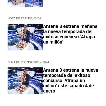
NOTA DE PRENSA 03/01
Antena 3 estrena mañana
la nueva temporada del
exitoso concurso ‘Atrapa
un millón’
NOTA DE PRENSA 30/12/2024
Antena 3 estrena la nueva
temporada del exitoso
concurso ‘Atrapa un
millón’ este sábado 4 de
enero