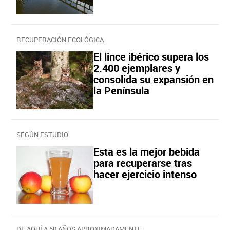
RECUPERACIÓN ECOLÓGICA
El lince ibérico supera los
2.400 ejemplares y
consolida su expansión en
la Península
SEGÚN ESTUDIO
Esta es la mejor bebida
para recuperarse tras
hacer ejercicio intenso
DE AQUÍ A 50 AÑOS APROXIMADAMENTE