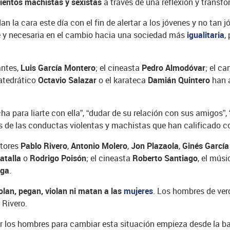
ientos machistas y sexistas
a través de una reflexión y transf
n la cara este día con el fin de alertar a los jóvenes y no tan 
te y necesaria en el cambio hacia una sociedad más
igualitaria
,
antes,
Luis García Montero
; el cineasta
Pedro Almodóvar
; el c
catedrático
Octavio Salazar
o el karateca
Damián Quintero
han a
a para liarte con ella”, “dudar de su relación con sus amigos”, 
nas de las conductas violentas y machistas que han calificado 
ctores
Pablo Rivero
,
Antonio Molero
,
Jon Plazaola
,
Ginés García
atalla
o
Rodrigo Poisón
; el cineasta
Roberto Santiago
, el mús
iga
.
lan, pegan, violan ni matan a las
mujeres
. Los hombres de verd
 Rivero.
ar los hombres para cambiar esta situación empieza desde la ba