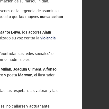
ormación de su masculinidad.
jóvenes de la urgencia de asumir su
 puesto que
las
mujeres
nunca se han
antante
Leiva
; los actores
Alain
lzado su voz contra la
violencia
“controlar sus redes sociales” o
como inadmisibles.
 Millán
,
Joaquín Climent
,
Alfonso
ico y poeta
Marwan
, el ilustrador
ad las respetan, las valoran y las
se: no callarse y actuar ante