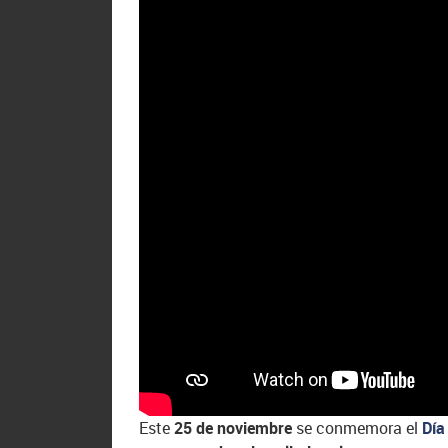
Este
25 de noviembre
se conmemora el
Día