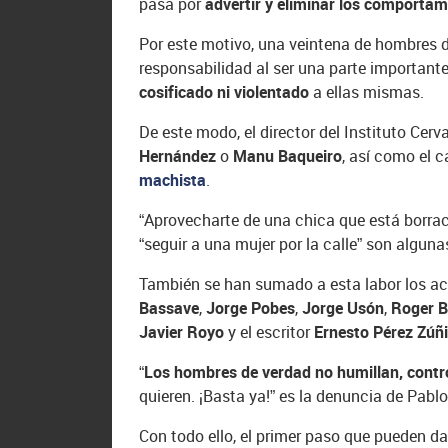
pasa por
advertir y eliminar los comportam
Por este motivo, una veintena de hombres da
responsabilidad al ser una parte importan
cosificado ni violentado
a ellas mismas.
De este modo, el director del Instituto Cerv
Hernández
o
Manu Baqueiro
, así como el 
machista
.
“Aprovecharte de una chica que está borrach
“seguir a una mujer por la calle” son algu
También se han sumado a esta labor los a
Bassave
,
Jorge Pobes
,
Jorge Usón
,
Roger B
Javier Royo
y el escritor
Ernesto Pérez Zúñ
“
Los hombres de verdad no humillan, contro
quieren. ¡Basta ya!” es la denuncia de Pablo
Con todo ello, el primer paso que pueden d