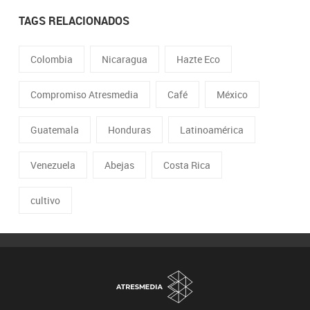
TAGS RELACIONADOS
Colombia
Nicaragua
Hazte Eco
Compromiso Atresmedia
Café
México
Guatemala
Honduras
Latinoamérica
Venezuela
Abejas
Costa Rica
cultivo