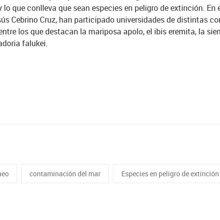
 y lo que conlleva que sean especies en peligro de extinción. En
 Jesús Cebrino Cruz, han participado universidades de distint
entre los que destacan la mariposa apolo, el ibis eremita, la sie
adoria falukei.
neo
contaminación del mar
Especies en peligro de extinción