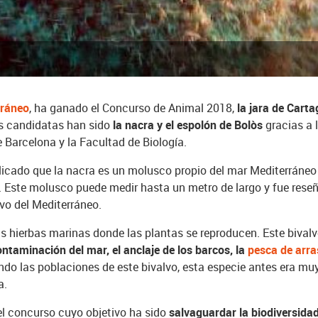
rráneo
, ha ganado el Concurso de Animal 2018,
la jara de Cart
ies candidatas han sido
la nacra y el espolón de Bolòs
gracias a 
e Barcelona y la Facultad de Biología.
licado que la nacra es un molusco propio del mar Mediterráne
 Este molusco puede medir hasta un metro de largo y fue reseñ
vo del Mediterráneo.
as hierbas marinas donde las plantas se reproducen. Este bivalvo
ontaminación del mar, el anclaje de los barcos, la
pesca de arra
do las poblaciones de este bivalvo, esta especie antes era mu
a.
del concurso cuyo objetivo ha sido
salvaguardar la biodiversida