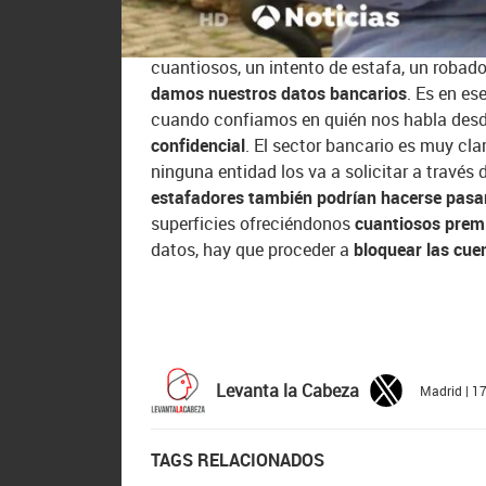
El procedimiento del
vishing
es, casi siemp
un empleado bancario. Te informa de que h
cuantiosos, un intento de estafa, un robad
damos nuestros datos bancarios
. Es en es
cuando confiamos en quién nos habla desde 
confidencial
. El sector bancario es muy cla
ninguna entidad los va a solicitar a través
estafadores también podrían hacerse pasa
superficies ofreciéndonos
cuantiosos prem
datos, hay que proceder a
bloquear las cue
Levanta la Cabeza
Madrid | 1
TAGS RELACIONADOS