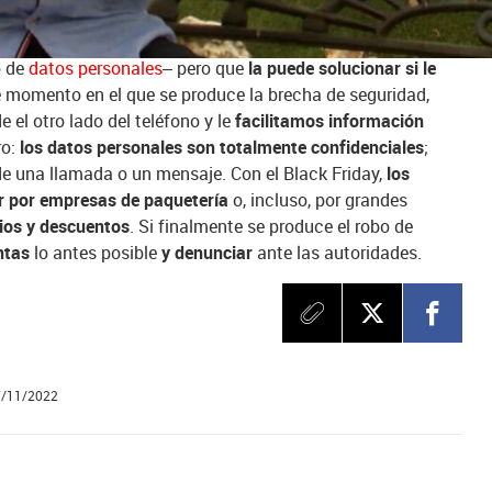
re, el mismo: una
llamada inesperada
de,
supuestamente
,
a habido algún tipo de
incidencia
–un cargo o factura muy
o de
datos personales
– pero que
la puede solucionar si le
e momento en el que se produce la brecha de seguridad,
el otro lado del teléfono y le
facilitamos información
ro:
los datos personales son totalmente confidenciales
;
 de una llamada o un mensaje. Con el Black Friday,
los
r por empresas de paquetería
o, incluso, por grandes
ios y descuentos
. Si finalmente se produce el robo de
ntas
lo antes posible
y denunciar
ante las autoridades.
7/11/2022