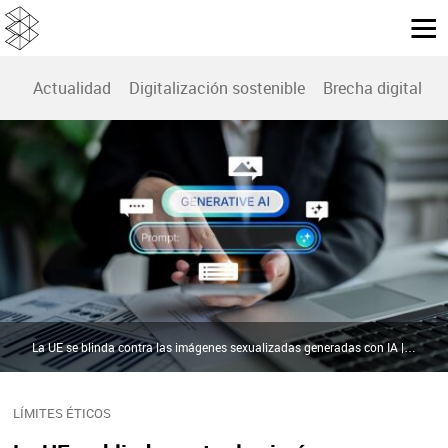
Actualidad
Digitalización sostenible
Brecha digital
B
La UE se blinda contra las imágenes sexualizadas generadas con IA | Shutterstock
LÍMITES ÉTICOS