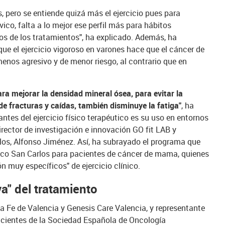
s, pero se entiende quizá más el ejercicio pues para
vico, falta a lo mejor ese perfil más para hábitos
ios de los tratamientos", ha explicado. Además, ha
que el ejercicio vigoroso en varones hace que el cáncer de
enos agresivo y de menor riesgo, al contrario que en
ara mejorar la densidad mineral ósea, para evitar la
de fracturas y caídas, también disminuye la fatiga"
, ha
tes del ejercicio físico terapéutico es su uso en entornos
irector de investigación e innovación GO fit LAB y
los, Alfonso Jiménez. Así, ha subrayado el programa que
nico San Carlos para pacientes de cáncer de mama, quienes
 muy específicos" de ejercicio clínico.
va" del tratamiento
La Fe de Valencia y Genesis Care Valencia, y representante
acientes de la Sociedad Española de Oncología