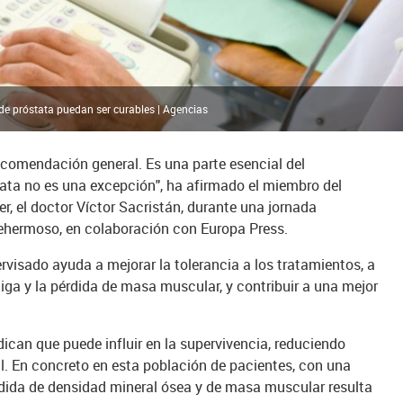
de próstata puedan ser curables | Agencias
ecomendación general. Es una parte esencial del
tata no es una excepción", ha afirmado el miembro del
r, el doctor Víctor Sacristán, durante una jornada
llehermoso, en colaboración con Europa Press.
ervisado ayuda a mejorar la tolerancia a los tratamientos, a
iga y la pérdida de masa muscular, y contribuir a una mejor
can que puede influir en la supervivencia, reduciendo
l. En concreto en esta población de pacientes, con una
rdida de densidad mineral ósea y de masa muscular resulta