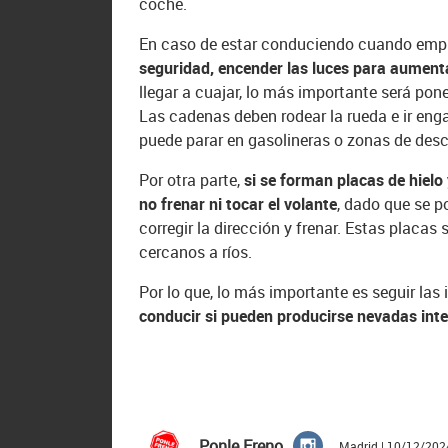
coche.
En caso de estar conduciendo cuando empi
seguridad, encender las luces para aumenta
llegar a cuajar, lo más importante será pone
Las cadenas deben rodear la rueda e ir en
puede parar en gasolineras o zonas de des
Por otra parte,
si se forman placas de hielo 
no frenar ni tocar el volante
, dado que se po
corregir la dirección y frenar. Estas placa
cercanos a ríos.
Por lo que, lo más importante es seguir las
conducir si pueden producirse nevadas int
Ponle Freno
Madrid | 10/12/202