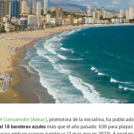
el Consumidor (Adeac)
, promotora de la iniciativa, ha publicad
al 18 banderas azules
más que el año pasado: 638 para playas 
 para embarcaciones turísticas (2 más que en 2023). A nivel mu