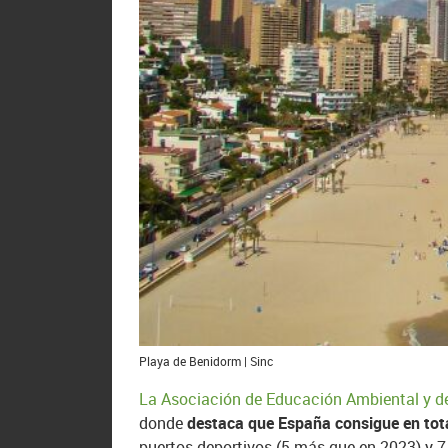
Playa de Benidorm | Sinc
La Asociación de Educación Ambiental y d
donde
destaca que España consigue en tot
puertos deportivos (5 más que en 2023) y 7