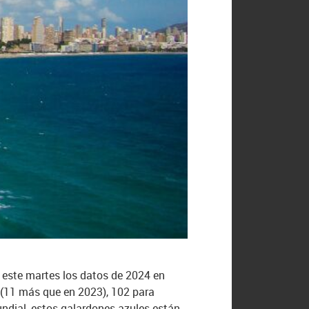
o este martes los datos de 2024 en
(11 más que en 2023), 102 para
ndial, estos galardones azules están