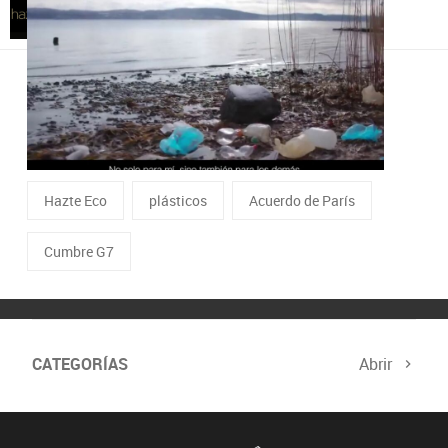
Hazte Eco
| Madrid | 21/09/2018
TAGS RELACIONADOS
Compromiso Atresmedia
plastico
Hazte Eco
plásticos
Acuerdo de París
Cumbre G7
CATEGORÍAS
Abrir
Biodiversidad
Cambio Climático