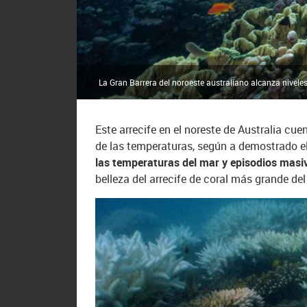
La Gran Barrera del noroeste australiano alcanza niveles
Este arrecife en el noreste de Australia cu
de las temperaturas, según a demostrado el
las temperaturas del mar y episodios mas
belleza del arrecife de coral más grande de