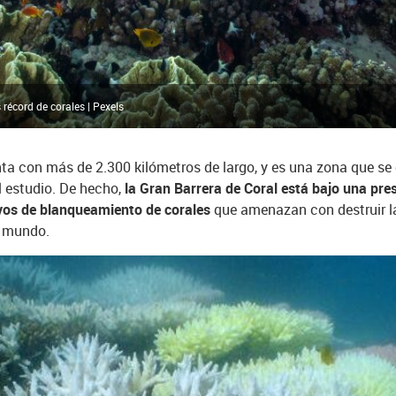
 récord de corales | Pexels
enta con más de 2.300 kilómetros de largo, y es una zona que s
 estudio. De hecho,
la Gran Barrera de Coral está bajo una pres
ivos de blanqueamiento de corales
que amenazan con destruir la
l mundo.