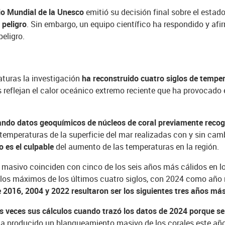
io Mundial de la Unesco
emitió su decisión final sobre el estado
 peligro
. Sin embargo, un equipo científico ha respondido y af
peligro.
aturas la investigación
ha reconstruido cuatro siglos de tempe
 reflejan el calor oceánico extremo reciente que ha provocado
ando datos geoquímicos de núcleos de coral previamente recogi
temperaturas de la superficie del mar realizadas con y sin camb
 es el culpable
del aumento de las temperaturas en la región.
masivo coinciden con cinco de los seis años más cálidos en lo
 los máximos de los últimos cuatro siglos, con 2024 como año 
e 2016, 2004 y 2022 resultaron ser los siguientes tres años más
ias veces sus cálculos cuando trazó los datos de 2024 porque 
 ha producido un blanqueamiento masivo de los corales este año.