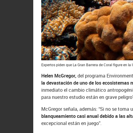
Expertos piden que La Gran Barrera de Coral figure en la 
Helen McGregor,
del programa Environmenta
la devastación de uno de los ecosistemas
inmediato el cambio climático antropogéni
para nuestro estudio están en grave peligro”
McGregor señala, además: “Si no se toma u
blanqueamiento casi anual debido a las al
excepcional están en juego”.