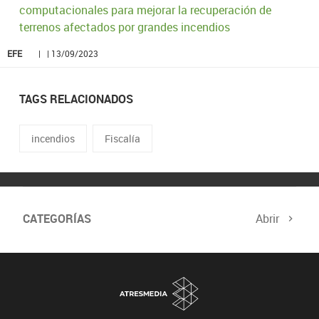
computacionales para mejorar la recuperación de
terrenos afectados por grandes incendios
EFE
| | 13/09/2023
TAGS RELACIONADOS
incendios
Fiscalía
CATEGORÍAS
Abrir
Biodiversidad
Cambio Climático