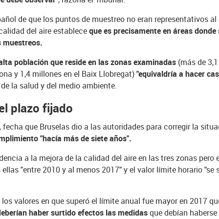
pañol de que los puntos de muestreo no eran representativos a
calidad del aire establece
que
es precisamente en áreas donde 
s muestreos.
a alta población que reside en las zonas examinadas
(más de 3,1
ona y 1,4 millones en el Baix Llobregat)
"equivaldría a hacer ca
 de la salud y del medio ambiente.
el plazo fijado
,
fecha que Bruselas dio a las autoridades para corregir la sit
umplimiento "hacía más de siete años".
cia a la mejora de la calidad del aire en las tres zonas pero el 
 ellas "entre 2010 y al menos 2017" y el valor límite horario "
 los valores en que superó el límite anual fue mayor en 2017 que
e deberían haber surtido efectos las medidas
que debían haberse 