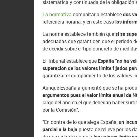
sistemática y continuada de la obligación 
La normativa
comunitaria establece
dos va
referencia horaria, y en este caso
los inform
La norma establece también que
si se sup
adecuadas que garanticen que el periodo de
de decidir sobre el tipo concreto de medid
El Tribunal establece que
España "no ha vel
superación de los valores límite fijados pa
garantizar el cumplimiento de los valores lí
Aunque España argumentó que se ha produci
argumentos pues el valor límite anual de 
largo del año en el que deberían haber surt
por la Comisión".
"En contra de lo que alega España,
un incum
parcial a la baja
puesta de relieve por los 
de que se trate cumpla
los valores límite 