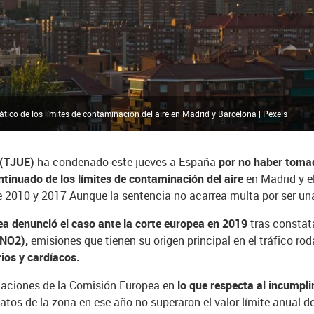
ico de los límites de contaminación del aire en Madrid y Barcelona | Pexels
 (TJUE)
ha condenado este jueves a España
por no haber tomad
ntinuado de los límites de contaminación del aire
en Madrid y e
re 2010 y 2017 Aunque la sentencia no acarrea multa por ser un
pea denunció el caso ante la corte europea en 2019
tras constata
(NO2),
emisiones que tienen su origen principal en el tráfico ro
ios y cardíacos.
gaciones de la Comisión Europea en
lo que respecta al incumpli
tos de la zona en ese año no superaron el valor límite anual de