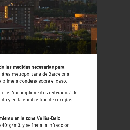
o las medidas necesarias para
l área metropolitana de Barcelona
a primera condena sobre el caso.
r los "incumplimientos reiterados" de
dado y en la combustión de energías
miento en la zona Vallès-Baix
 40*g/m3, y se frena la infracción