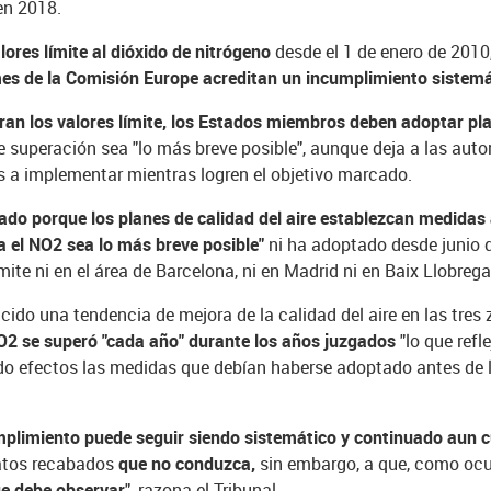
en 2018.
lores límite al dióxido de nitrógeno
desde el 1 de enero de 2010
es de la Comisión Europe acreditan un incumplimiento sistemá
eran los valores límite, los Estados miembros deben adoptar pla
 superación sea "lo más breve posible", aunque deja a las auto
as a implementar mientras logren el objetivo marcado.
ado porque los planes de calidad del aire establezcan medidas
ra el NO2 sea lo más breve posible"
ni ha adoptado desde junio
mite ni en el área de Barcelona, ni en Madrid ni en Baix Llobrega
do una tendencia de mejora de la calidad del aire en las tres
NO2 se superó "cada año" durante los años juzgados
"lo que refl
ido efectos las medidas que debían haberse adoptado antes de l
plimiento puede seguir siendo sistemático y continuado aun c
datos recabados
que no conduzca,
sin embargo, a que, como ocu
que debe observar
", razona el Tribunal.