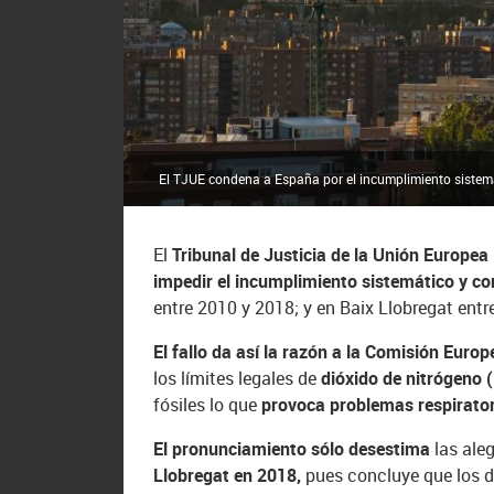
El TJUE condena a España por el incumplimiento sistemát
El
Tribunal de Justicia de la Unión Europea
impedir el incumplimiento sistemático y co
entre 2010 y 2018; y en Baix Llobregat ent
El fallo da así la razón a la Comisión Euro
los límites legales de
dióxido de nitrógeno 
fósiles lo que
provoca problemas respirator
El pronunciamiento sólo desestima
las ale
Llobregat en 2018,
pues concluye que los da