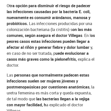
O
tra opción para disminuir el riesgo de padecer
las infecciones causadas por la bacteria E. coli,
nuevamente es consumir arándanos, manosa y
probióticos.
Las infecciones producidas por una
colonización bacteriana (la cistitis) s
on las más
comunes, según asegura el doctor Villegas
. En l
os
peores casos estas infecciones pueden llegar a
afectar al riñón y generar fiebre y dolor lumbar
y,
en caso de no ser tratada, p
uede evolucionar a
casos más graves como la pielonefritis,
explica el
doctor.
Las
personas que normalmente padecen estas
infecciones suelen ser mujeres jóvenes y
postmenopaúsicas por cuestiones anatómicas
, la
uretra femenina es más corta y queda expuesta,
de tal modo que
las bacterias llegan a la vejiga
con mayor facilidad, h
a explicado el doctor
Villegas.