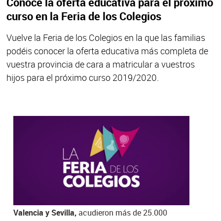
Conoce la oferta educativa para el próximo
curso en la Feria de los Colegios
Vuelve la Feria de los Colegios en la que las familias
podéis conocer la oferta educativa más completa de
vuestra provincia de cara a matricular a vuestros
hijos para el próximo curso 2019/2020.
Como en ediciones anteriores, la entrada es
gratuita y para poder asistir solo es necesario
registrarse en esta
página web
o sacar
directamente el pase en la entrada. La Feria
contará con una zona infantil habilitada para los
más pequeños.
En la edición anterior, celebrada en
Madrid,
Valencia y Sevilla,
acudieron más de 25.000