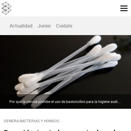
Actualidad
Junior
Cuidate
Por qué la ciencia prohíbe el uso de bastoncillos para la higiene auditiva | Pixabay
GENERA BACTERIAS Y HONGOS