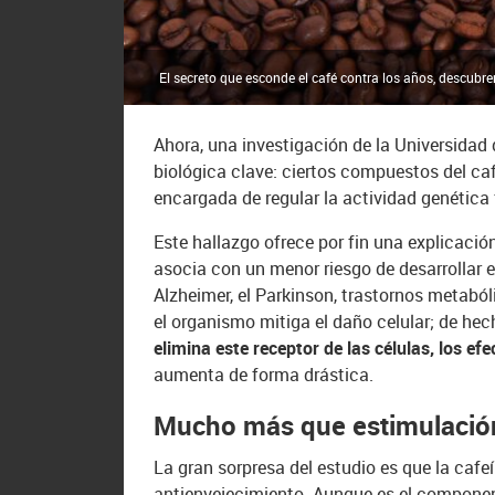
El secreto que esconde el café contra los años, descubren
Ahora, una investigación de la Universidad
biológica clave: ciertos compuestos del caf
encargada de regular la actividad genética f
Este hallazgo ofrece por fin una explicació
asocia con un menor riesgo de desarrollar 
Alzheimer, el Parkinson, trastornos metabóli
el organismo mitiga el daño celular; de hech
elimina este receptor de las células, los e
aumenta de forma drástica.
Mucho más que estimulación
La gran sorpresa del estudio es que la cafe
antienvejecimiento. Aunque es el compone