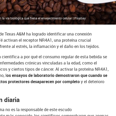
 la vía biológica que frena el envejecimiento celular | Pixabay
 de Texas A&M ha logrado identificar una conexión
é activan el receptor NR4A1, una proteína crucial
rente al estrés, la inflamación y el daño en los tejidos.
n científica a por qué el consumo regular de esta bebida se
enfermedades crónicas vinculadas a la edad, como el
cos y ciertos tipos de cáncer. Al activar la proteína NR4A1,
o, l
os ensayos de laboratorio demostraron que cuando se
fectos protectores desaparecen por completo
y el deterioro
 diaria
ína no es la responsable de este escudo
nte más conocido, los científicos comprobaron que apenas