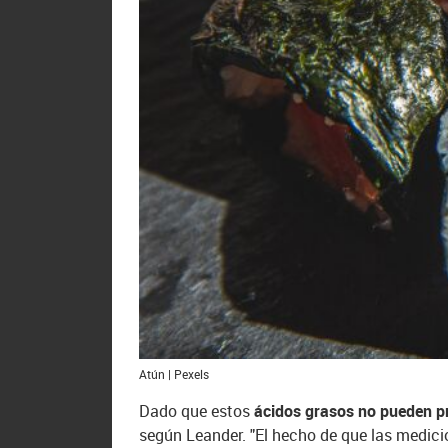
Atún | Pexels
Dado que estos
ácidos grasos no pueden pro
según Leander. "El hecho de que las medici