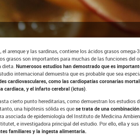
a, el arenque y las sardinas, contiene los ácidos grasos omega-
s grasos son importantes para muchas de las funciones del o
a dieta.
Numerosos estudios han demostrado que es importante
studio internacional demuestra que es probable que sea espec
s cardiovasculares, como las cardiopatías coronarias mortal
a cardiaca, y el infarto cerebral (ictus)
.
ta cierto punto hereditarias, como demuestran los estudios de 
 tanto, una hipótesis sólida es que
se trata de una combinación
ora asociada de epidemiología del Instituto de Medicina Ambien
itutet, e investigadora principal del estudio. Por ello, ella y s
tes familiares y la ingesta alimentaria.