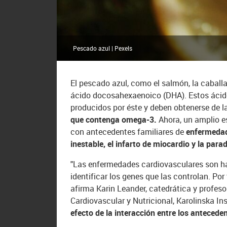
Pescado azul | Pexels
El pescado azul, como el salmón, la caball
ácido docosahexaenoico (DHA). Estos ácido
producidos por éste y deben obtenerse de l
que contenga omega-3.
Ahora, un amplio e
con antecedentes familiares de
enfermedade
inestable, el infarto de miocardio y la parad
"Las enfermedades cardiovasculares son has
identificar los genes que las controlan. Por
afirma Karin Leander, catedrática y profes
Cardiovascular y Nutricional, Karolinska Inst
efecto de la interacción entre los anteceden