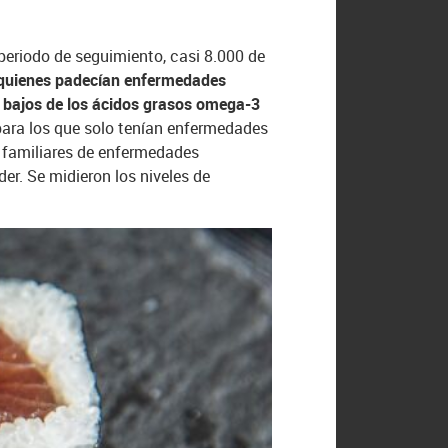
 periodo de seguimiento, casi 8.000 de
e quienes padecían enfermedades
s bajos de los ácidos grasos omega-3
 para los que solo tenían enfermedades
s familiares de enfermedades
r. Se midieron los niveles de