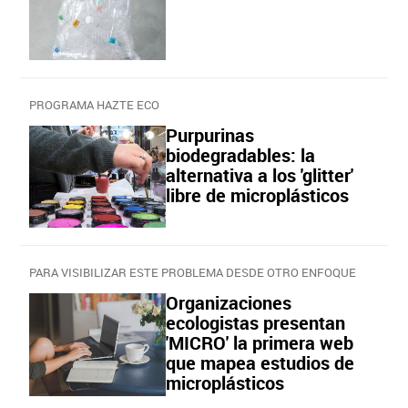
PROGRAMA HAZTE ECO
Purpurinas
biodegradables: la
alternativa a los 'glitter'
libre de microplásticos
PARA VISIBILIZAR ESTE PROBLEMA DESDE OTRO ENFOQUE
Organizaciones
ecologistas presentan
'MICRO' la primera web
que mapea estudios de
microplásticos