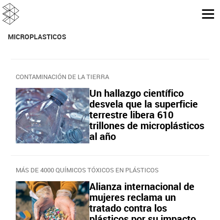
MICROPLASTICOS
CONTAMINACIÓN DE LA TIERRA
Un hallazgo científico
desvela que la superficie
terrestre libera 610
trillones de microplásticos
al año
MÁS DE 4000 QUÍMICOS TÓXICOS EN PLÁSTICOS
Alianza internacional de
mujeres reclama un
tratado contra los
plásticos por su impacto