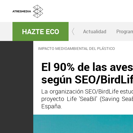
HAZTE ECO
Actualidad
Progra
IMPACTO MEDIOAMBIENTAL DEL PLÁSTICO
El 90% de las aves
según SEO/BirdLi
La organización SEO/BirdLife estud
proyecto Life 'SeaBil' (Saving Se
España.