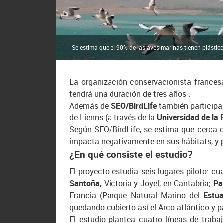
Se estima que el 90% de las aves marinas tienen plástic
La organización conservacionista france
tendrá una duración de tres años .
Además de
SEO/BirdLife
también participa
de Lienns (a través de la
Universidad de la 
Según SEO/BirdLife, se estima que cerca de
impacta negativamente en sus hábitats, y p
¿En qué consiste el estudio?
El proyecto estudia seis lugares piloto: cu
Santoña,
Victoria y Joyel, en Cantabria;
Pa
Francia (Parque Natural Marino del
Estua
quedando cubierto así el Arco atlántico y p
El estudio plantea cuatro líneas de trabaj