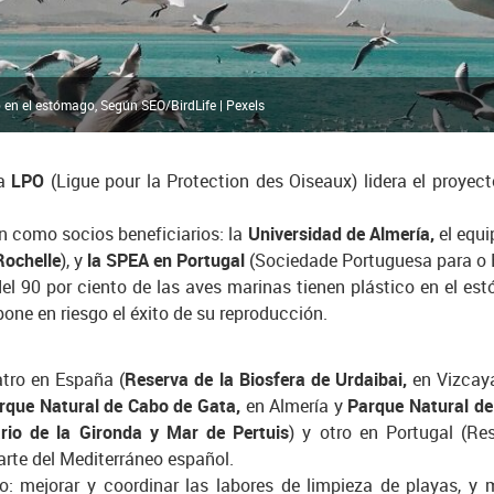
o en el estómago, Según SEO/BirdLife | Pexels
sa
LPO
(Ligue pour la Protection des Oiseaux) lidera el proyect
n como socios beneficiarios: la
Universidad de Almería,
el equi
Rochelle
), y
la SPEA en Portugal
(Sociedade Portuguesa para o 
l 90 por ciento de las aves marinas tienen plástico en el est
one en riesgo el éxito de su reproducción.
atro en España (
Reserva de la Biosfera de Urdaibai,
en Vizcay
rque Natural de Cabo de Gata,
en Almería y
Parque Natural del
rio de la Gironda y Mar de Pertuis
) y otro en Portugal (Re
arte del Mediterráneo español.
o: mejorar y coordinar las labores de limpieza de playas, y 