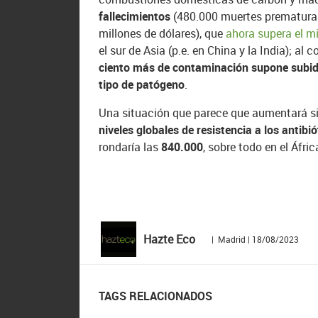
fallecimientos
(480.000 muertes prematuras
millones de dólares), que
ahora supera el mi
el sur de Asia (p.e. en China y la India); a
ciento más de contaminación supone subidas 
tipo de patógeno
.
Una situación que parece que aumentará si
niveles globales de resistencia a los antibi
rondaría las
840.000
, sobre todo en el Áfri
Hazte Eco
| Madrid | 18/08/2023
TAGS RELACIONADOS